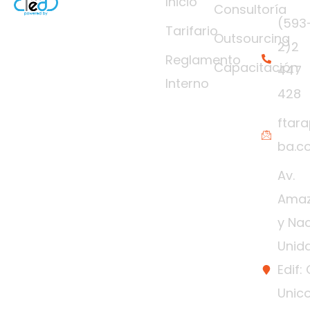
s
Inicio
Consultoría
(593
Tarifario
Outsourcing
2)2
Reglamento
Capacitación
447
Interno
428
ftar
ba.c
Av.
Ama
y Na
Unida
Edif: 
Unico