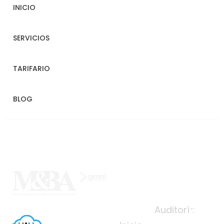
INICIO
SERVICIOS
TARIFARIO
BLOG
Nos
Serv
Con
otro
icios
táct
s
ano
Auditoría