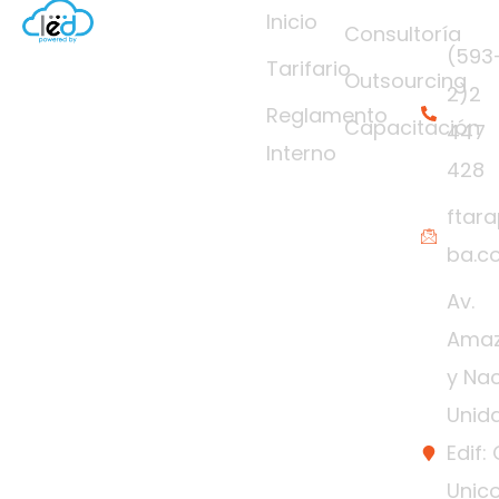
s
Inicio
Consultoría
(593
Tarifario
Outsourcing
2)2
Reglamento
Capacitación
447
Interno
428
ftar
ba.c
Av.
Ama
y Na
Unida
Edif: 
Unico