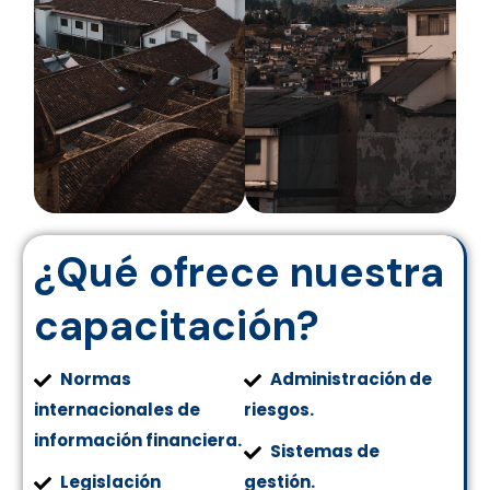
¿
Q
u
é
o
f
r
e
c
e
n
u
e
s
t
r
a
c
a
p
a
c
i
t
a
c
i
ó
n
?
Normas
Administración de
internacionales de
riesgos.
información financiera.
Sistemas de
Legislación
gestión.