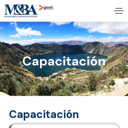
Capacitación
C
a
p
a
c
i
t
a
c
i
ó
n