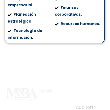
empresarial.
Finanzas
Planeación
corporativas.
estratégica
Recursos humanos.
Tecnología de
información.
Nos
Serv
Con
otro
icios
táct
s
ano
Auditoría